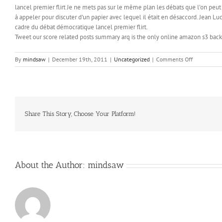
lancel premier flirt Je ne mets pas sur le même plan les débats que l’on peut av
à appeler pour discuter d’un papier avec lequel il était en désaccord. Jean L
cadre du débat démocratique lancel premier flirt.
Tweet our score related posts summary arq is the only online amazon s3 ba
on
By
mindsaw
|
December 19th, 2011
|
Uncategorized
|
Comments Off
Click
the
link
Share This Story, Choose Your Platform!
About the Author:
mindsaw