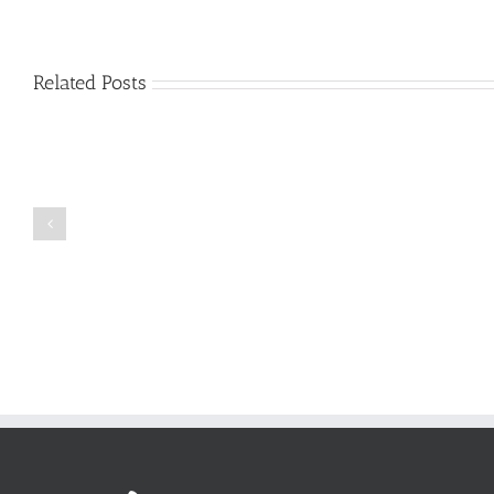
Related Posts
Just
how
to
Create
a
Persuasive
Book
Essay
Reports
on
Online
Why
Exposed
You
Ought
To
Be
Selected