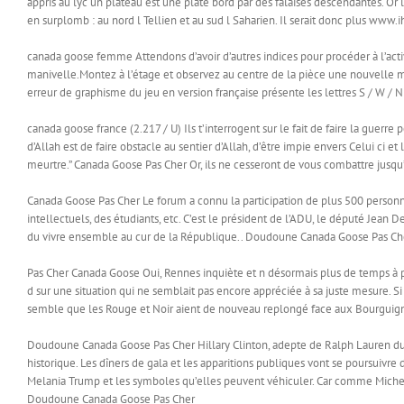
appris au lyc un plateau est une plate bord par des falaises descendantes. Or 
en surplomb : au nord l Tellien et au sud l Saharien. Il serait donc plus www.i
canada goose femme Attendons d’avoir d’autres indices pour procéder à l’acti
manivelle.Montez à l’étage et observez au centre de la pièce une nouvelle mac
erreur de graphisme du jeu en version française présente les lettres S / W / 
canada goose france (2.217 / U) Ils t’interrogent sur le fait de faire la guerr
d’Allah est de faire obstacle au sentier d’Allah, d’être impie envers Celui ci et
meurtre.” Canada Goose Pas Cher Or, ils ne cesseront de vous combattre jusqu’
Canada Goose Pas Cher Le forum a connu la participation de plus 500 personne
intellectuels, des étudiants, etc. C’est le président de l’ADU, le député Jean 
du vivre ensemble au cur de la République.. Doudoune Canada Goose Pas Ch
Pas Cher Canada Goose Oui, Rennes inquiète et n désormais plus de temps à pe
d sur une situation qui ne semblait pas encore appréciée à sa juste mesure. S
semble que les Rouge et Noir aient de nouveau replongé face aux Bourguig
Doudoune Canada Goose Pas Cher Hillary Clinton, adepte de Ralph Lauren duran
historique. Les dîners de gala et les apparitions publiques vont se poursuivre 
Melania Trump et les symboles qu’elles peuvent véhiculer. Car comme Michel
Doudoune Canada Goose Pas Cher