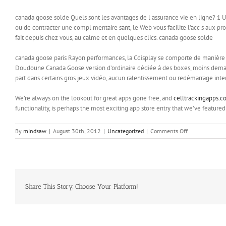
canada goose solde Quels sont les avantages de l assurance vie en ligne? 1 Un 
ou de contracter une compl mentaire sant, le Web vous facilite l’acc s aux prod
fait depuis chez vous, au calme et en quelques clics. canada goose solde
canada goose paris Rayon performances, la Cdisplay se comporte de manière tr
Doudoune Canada Goose version d’ordinaire dédiée à des boxes, moins demandeu
part dans certains gros jeux vidéo, aucun ralentissement ou redémarrage inte
We’re always on the lookout for great apps gone free, and
celltrackingapps.c
functionality, is perhaps the most exciting app store entry that we’ve featur
on
By
mindsaw
|
August 30th, 2012
|
Uncategorized
|
Comments Off
Si
Guy
Lacombe
affirmait
il
y
Share This Story, Choose Your Platform!
a
quelques
semaines
que