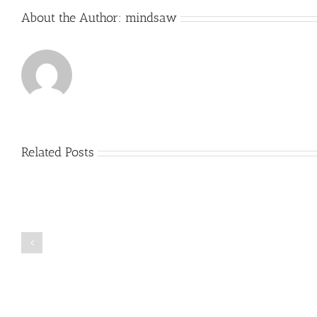
About the Author:
mindsaw
Related Posts
Just
how
to
Create
a
Persuasive
Book
Essay
Reports
on
Online
Why
Exposed
You
Ought
To