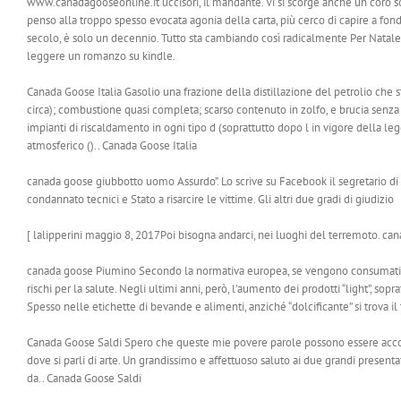
www.canadagooseonline.it uccisori, il mandante. Vi si scorge anche un coro soi 
penso alla troppo spesso evocata agonia della carta, più cerco di capire a 
secolo, è solo un decennio. Tutto sta cambiando così radicalmente Per Natale ho
leggere un romanzo su kindle.
Canada Goose Italia Gasolio una frazione della distillazione del petrolio che s
circa); combustione quasi completa; scarso contenuto in zolfo, e brucia senz
impianti di riscaldamento in ogni tipo d (soprattutto dopo l in vigore della l
atmosferico ().. Canada Goose Italia
canada goose giubbotto uomo Assurdo”. Lo scrive su Facebook il segretario di S
condannato tecnici e Stato a risarcire le vittime. Gli altri due gradi di giudizio
[ lalipperini maggio 8, 2017Poi bisogna andarci, nei luoghi del terremoto. 
canada goose Piumino Secondo la normativa europea, se vengono consumati alim
rischi per la salute. Negli ultimi anni, però, l’aumento dei prodotti “light”, 
Spesso nelle etichette di bevande e alimenti, anziché “dolcificante” si trova 
Canada Goose Saldi Spero che queste mie povere parole possono essere accolte
dove si parli di arte. Un grandissimo e affettuoso saluto ai due grandi present
da.. Canada Goose Saldi