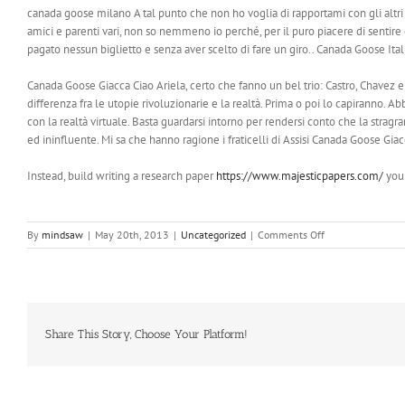
canada goose milano A tal punto che non ho voglia di rapportami con gli altr
amici e parenti vari, non so nemmeno io perché, per il puro piacere di sentire
pagato nessun biglietto e senza aver scelto di fare un giro.. Canada Goose It
Canada Goose Giacca Ciao Ariela, certo che fanno un bel trio: Castro, Chavez e 
differenza fra le utopie rivoluzionarie e la realtà. Prima o poi lo capiranno. Abb
con la realtà virtuale. Basta guardarsi intorno per rendersi conto che la strag
ed ininfluente. Mi sa che hanno ragione i fraticelli di Assisi Canada Goose Giac
Instead, build writing a research paper
https://www.majesticpapers.com/
your
on
By
mindsaw
|
May 20th, 2013
|
Uncategorized
|
Comments Off
Tutto
sta
cambiando
così
radicalmente
Per
Share This Story, Choose Your Platform!
Natale
ho
chiesto