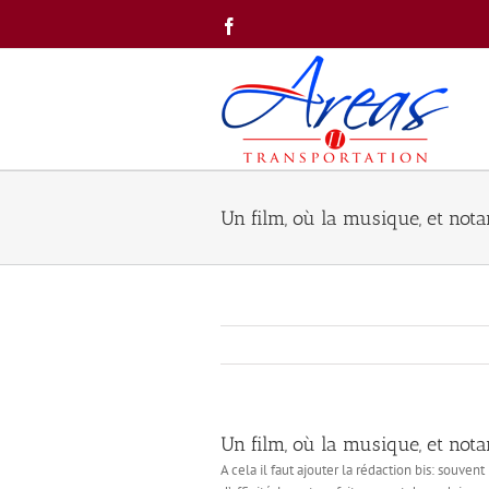
Skip
Facebook
to
content
Un film, où la musique, et not
Un film, où la musique, et not
A cela il faut ajouter la rédaction bis: souven