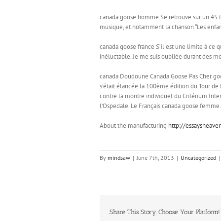
canada goose homme Se retrouve sur un 45 tour
musique, et notamment la chanson “Les enfan
canada goose france S’il est une limite à ce q
inéluctable. Je me suis oubliée durant des moi
canada Doudoune Canada Goose Pas Cher goos
s’était élancée la 100ème édition du Tour de
contre la montre individuel du Critérium Inte
l’Ospedale. Le Français canada goose femme.
About the manufacturing
http://essaysheave
By
mindsaw
|
June 7th, 2013
|
Uncategorized
|
Share This Story, Choose Your Platform!