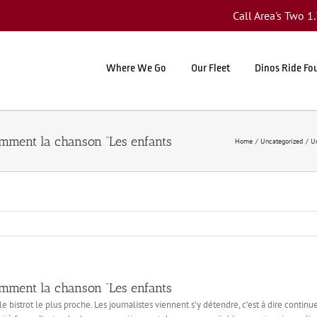
Call Area's Two 
Where We Go
Our Fleet
Dinos Ride Fo
amment la chanson “Les enfants
Home
Uncategorized
Un
amment la chanson “Les enfants
t le bistrot le plus proche. Les journalistes viennent s’y détendre, c’est à dire contin