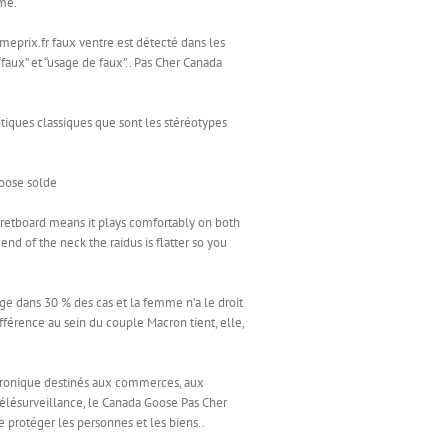
sme.
meprix.fr faux ventre est détecté dans les
“faux” et “usage de faux”.. Pas Cher Canada
tiques classiques que sont les stéréotypes
goose solde
fretboard means it plays comfortably on both
d of the neck the raidus is flatter so you
 dans 30 % des cas et la femme n’a le droit
férence au sein du couple Macron tient, elle,
ectronique destinés aux commerces, aux
 télésurveillance, le Canada Goose Pas Cher
de protéger les personnes et les biens..