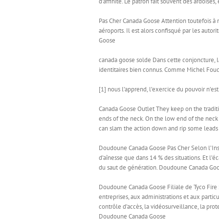
d’affinité. Le patron fait souvent des ardoises
Pas Cher Canada Goose Attention toutefois à 
aéroports. Il est alors confisqué par les auto
Goose
canada goose solde Dans cette conjoncture, la
identitaires bien connus. Comme Michel Fouc
[1] nous l’apprend, l’exercice du pouvoir n’e
Canada Goose Outlet They keep on the traditio
ends of the neck. On the low end of the neck 
can slam the action down and rip some leads 
Doudoune Canada Goose Pas Cher Selon l’Inse
d’aînesse que dans 14 % des situations. Et l’
du saut de génération. Doudoune Canada Goo
Doudoune Canada Goose Filiale de Tyco Fire S
entreprises, aux administrations et aux partic
contrôle d’accès, la vidéosurveillance, la prot
Doudoune Canada Goose