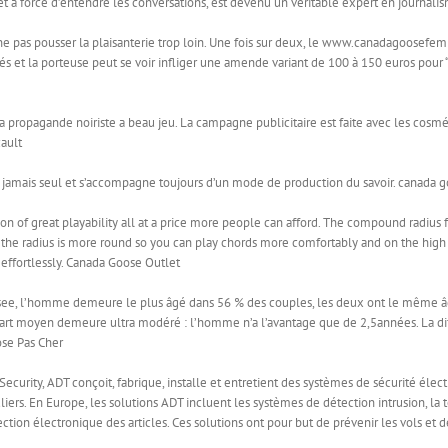
, et à force d’entendre les conversations, est devenu un veritable expert en journali
ne pas pousser la plaisanterie trop loin. Une fois sur deux, le www.canadagoosefem
rités et la porteuse peut se voir infliger une amende variant de 100 à 150 euros pour 
 propagande noiriste a beau jeu. La campagne publicitaire est faite avec les cosmé
ault
st jamais seul et s’accompagne toujours d’un mode de production du savoir. canada 
n of great playability all at a price more people can afford. The compound radius 
the radius is more round so you can play chords more comfortably and on the high en
effortlessly. Canada Goose Outlet
e, l’homme demeure le plus âgé dans 56 % des couples, les deux ont le même âge
écart moyen demeure ultra modéré : l’homme n’a l’avantage que de 2,5années. La dif
se Pas Cher
ecurity, ADT conçoit, fabrique, installe et entretient des systèmes de sécurité él
uliers. En Europe, les solutions ADT incluent les systèmes de détection intrusion, la
ection électronique des articles. Ces solutions ont pour but de prévenir les vols et 