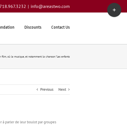
Toggle
1.718.967.3232
|
info@areastwo.com
Sliding
Bar
Area
undation
Discounts
Contact Us
 film, où la musique, et notamment la chanson “Les enfants
Previous
Next
uer à parler de leur boulot par groupes