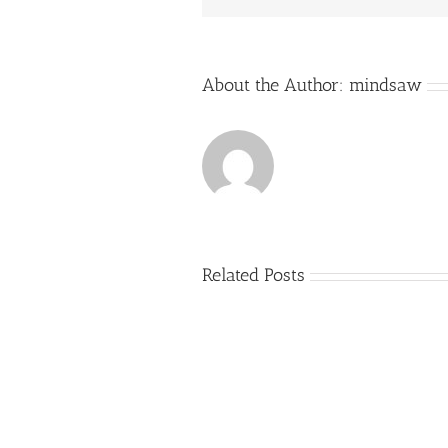
About the Author:
mindsaw
Related Posts
Just
how
to
Create
a
Persuasive
Essay
on
Why