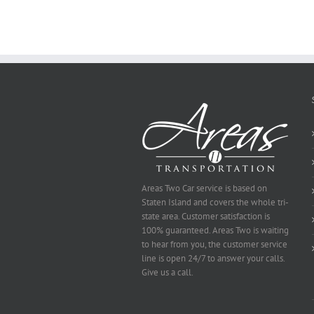
You
Ought
To
Be
Selected
Areas Two Car service is based on
Staten Island and covers the whole tri-
state area. Customer satisfaction is
100% guaranteed. Areas Two is waiting
to hear from you, the customer service
line is open 24/7 to answer your calls.
Give us a call.