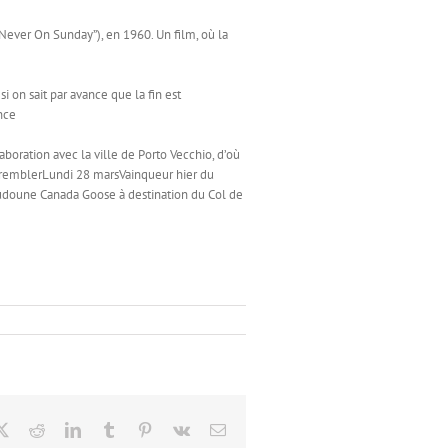
“Never On Sunday”), en 1960. Un film, où la
i on sait par avance que la fin est
nce
ation avec la ville de Porto Vecchio, d’où
s tremblerLundi 28 marsVainqueur hier du
Doudoune Canada Goose à destination du Col de
ebook
X
Reddit
LinkedIn
Tumblr
Pinterest
Vk
Email