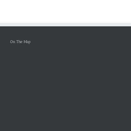
rts
Healthcare
You
Leadership
Ought
To
Be
Selected
On The Map