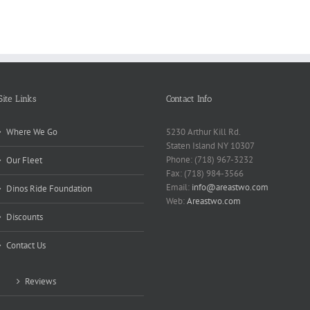
Break
Repo
Site Links
Contact Info
Where We Go
5230 Arthur Kill Rd.
Staten Island NY 10307
Phone: (718) 967-3232
Our Fleet
Fax: (718) 984-3566
Email:
info@areastwo.com
Dinos Ride Foundation
Web:
Areastwo.com
Discounts
Contact Us
Reviews