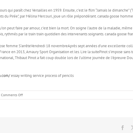
s qui paraît chez Versailles en 1959. Ensuite, c’est le film “Jamais le dimanche” (
ts du Pirée”, par Mélina Mercouri, joue un rôle prépondérant. canada goose homme
u’on peut faire par amour, c’est bien la mort. On soigne l’autre de la maladie, même s
s, rythmés par le train train quotidien des intervenants soignants. canada goose fra
e femme S’arrêteVendredi 18 novembreAprès sept années d’une excellente collabor
 France en 2013, Amaury Sport Organisation et les. Lire la suitePinot s’impose san
rnational, Thibaut Pinot a fait coup double lors de l’ultime journée de l’épreuve 
n.com/
essay writing service process of pencils
on
Comments Off
Un
film,
où
la
musique,
et
Fac
notamment