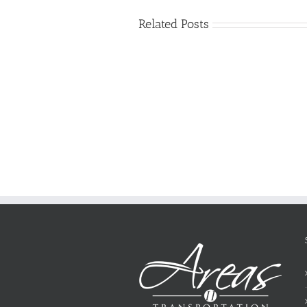
Related Posts
Just
how
to
Create
a
Persuasive
Essay
on
Why
You
Ought
To
Be
Selected