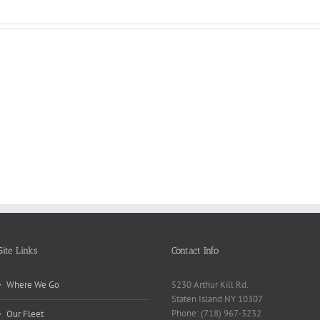
Reasons
Scie
Book
Why
Matt
Reports
Kids
for
Online
Need
Rese
Exposed
Break
Repo
Site Links
Contact Info
Where We Go
5230 Arthur Kill Rd.
Staten Island NY 10307
Phone: (718) 967-3232
Our Fleet