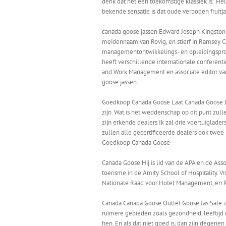
denk dat het een toekomstige klassiek is.’ 
bekende sensatie is dat oude verboden fruitj
canada goose jassen Edward Joseph Kingston
meidennaam van Rovig, en stierf in Ramsey Co
managementontwikkelings- en opleidingsprog
heeft verschillende internationale conferent
and Work Management en associate editor van 
goose jassen
Goedkoop Canada Goose Laat Canada Goose Jas 
zijn. Wat is het weddenschap op dit punt zu
zijn erkende dealers Ik zal drie voertuiglad
zullen alle gecertificeerde dealers ook twee
Goedkoop Canada Goose
Canada Goose Hij is lid van de APA en de Asso
toerisme in de Amity School of Hospitality. V
Nationale Raad voor Hotel Management, en 
Canada Canada Goose Outlet Goose Jas Sale Zoa
ruimere gebieden zoals gezondheid, leeftijd
hen. En als dat niet goed is, dan zijn degen