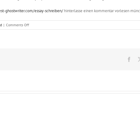
est-ghostwriter.com/essay-schreiben/
hinterlasse einen kommentar vorlesen mün
on
ed
|
Comments Off
Wat
is
het
weddenschap
op
dit
Fac
punt
zullen
de
overnachtende