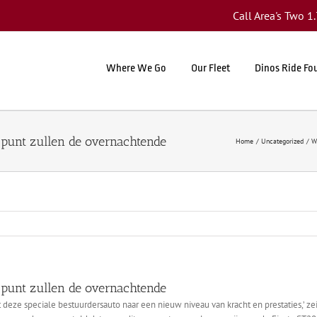
Call Area's Two 
Where We Go
Our Fleet
Dinos Ride Fo
 punt zullen de overnachtende
Home
Uncategorized
W
 punt zullen de overnachtende
ze speciale bestuurdersauto naar een nieuw niveau van kracht en prestaties,’ zei J