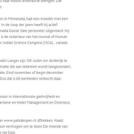
00 naar Noord-Amerika te brengen. Die
p
en in Minnesota, had een moeder met een
n de loop der jaren heeft hij actief
ada Goose Sale personeel uitgevoerd. Hij
 is de redacteur van het Journal of Human
or Indian Science Congress (ISCA).. canada
in Langer zijn. OK Justin om duidelijk te
rmatie die aan iedereen wordt toegezonden,
matie. Eind november of begin december
 Dus dat is 60 eenheden verkocht daar.
sor in internationale gastvrijheid en
r Toerisme en Hotel Management en Directeur,
 kan www.parkakopen.nl aftrekken. Naast
op hun vermogen om te doen De meeste van
 Jas Sale.