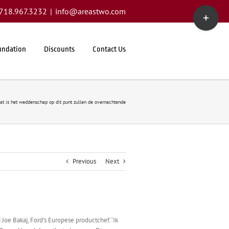
Toggle
1.718.967.3232
|
info@areastwo.com
Sliding
Bar
Area
undation
Discounts
Contact Us
at is het weddenschap op dit punt zullen de overnachtende
Previous
Next
oe Bakaj, Ford’s Europese productchef. ‘Ik