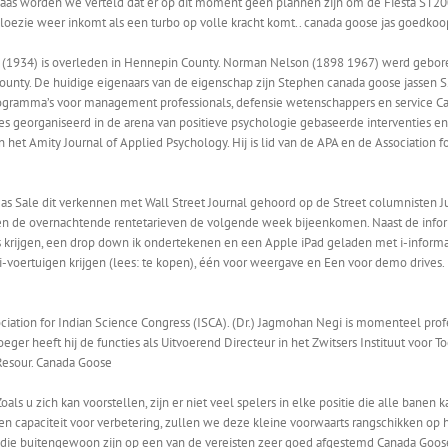
Helaas worden we verteld dat er op dit moment geen plannen zijn om de Fiesta ST2
aloezie weer inkomt als een turbo op volle kracht komt.. canada goose jas goedkoo
 (1934) is overleden in Hennepin County. Norman Nelson (1898 1967) werd gebor
unty. De huidige eigenaars van de eigenschap zijn Stephen canada goose jassen S. I
ramma’s voor management professionals, defensie wetenschappers en service Can
ies georganiseerd in de arena van positieve psychologie gebaseerde interventies en
het Amity Journal of Applied Psychology. Hij is lid van de APA en de Association f
Sale dit verkennen met Wall Street Journal gehoord op de Street columnisten Just
llen de overnachtende rentetarieven de volgende week bijeenkomen. Naast de info
ers krijgen, een drop down ik ondertekenen en een Apple iPad geladen met i-infor
 i-voertuigen krijgen (lees: te kopen), één voor weergave en Een voor demo drives.
ciation for Indian Science Congress (ISCA). (Dr.) Jagmohan Negi is momenteel profes
roeger heeft hij de functies als Uitvoerend Directeur in het Zwitsers Instituut voo
Resour. Canada Goose
ls u zich kan voorstellen, zijn er niet veel spelers in elke positie die alle banen
 en capaciteit voor verbetering, zullen we deze kleine voorwaarts rangschikken 
en die buitengewoon zijn op een van de vereisten zeer goed afgestemd Canada Goose