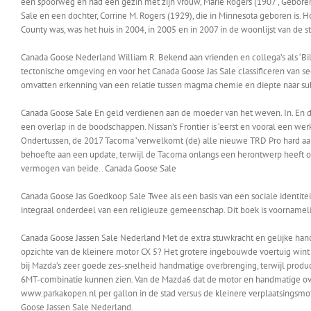
een spoorweg en had een gezin met zijn vrouw, Marie Rogers (1907 , Geboren
Sale en een dochter, Corrine M. Rogers (1929), die in Minnesota geboren is
County was, was het huis in 2004, in 2005 en in 2007 in de woonlijst van de s
Canada Goose Nederland William R. Bekend aan vrienden en collega’s als ‘Bill’
tectonische omgeving en voor het Canada Goose Jas Sale classificeren van se
omvatten erkenning van een relatie tussen magma chemie en diepte naar s
Canada Goose Sale En geld verdienen aan de moeder van het weven. In. En do
een overlap in de boodschappen. Nissan’s Frontier is ‘eerst en vooral een we
Ondertussen, de 2017 Tacoma ‘verwelkomt (de) alle nieuwe TRD Pro hard aan z
behoefte aan een update, terwijl de Tacoma onlangs een herontwerp heeft ontv
vermogen van beide.. Canada Goose Sale
Canada Goose Jas Goedkoop Sale Twee als een basis van een sociale identiteit
integraal onderdeel van een religieuze gemeenschap. Dit boek is voornamel
Canada Goose Jassen Sale Nederland Met de extra stuwkracht en gelijke hande
opzichte van de kleinere motor CX 5? Het grotere ingebouwde voertuig wint o
bij Mazda’s zeer goede zes-snelheid handmatige overbrenging, terwijl produ
6MT-combinatie kunnen zien. Van de Mazda6 dat de motor en handmatige ove
www.parkakopen.nl per gallon in de stad versus de kleinere verplaatsingsmo
Goose Jassen Sale Nederland.