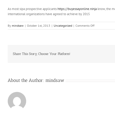
As most sipa prospective applicants
https://buyessayonline.ninja
know, the md
international organizations have agreed to achieve by 2015
on
By
mindsaw
|
October 1st, 2013
|
Uncategorized
|
Comments Off
Rogers
(1929),
die
in
Minnesota
geboren
Share This Story, Choose Your Platform!
is
About the Author:
mindsaw